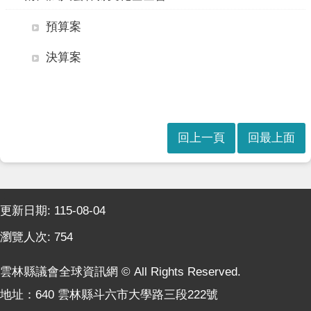
親
服
預算案
務
決算案
回
首
頁
網
回上一頁
回最上面
站
導
覽
:::
English
更新日期:
115-08-04
瀏覽人次:
754
隱
私
權
雲林縣議會全球資訊網 © All Rights Reserved.
及
地址：640 雲林縣斗六市大學路三段222號
網