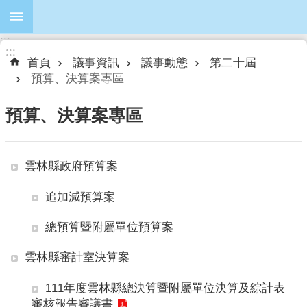
跳到主要內容區塊
:::
進
:::
:::
階
首頁
議事資訊
議事動態
第二十屆
搜
預算、決算案專區
尋
預算、決算案專區
本
雲林縣政府預算案
會
簡
追加減預算案
介
總預算暨附屬單位預算案
本
會
雲林縣審計室決算案
議
員
111年度雲林縣總決算暨附屬單位決算及綜計表
審核報告審議書