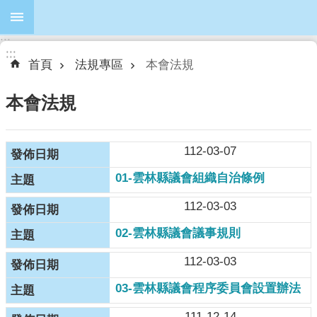
跳到主要內容區塊
:::
進
:::
:::
階
首頁
法規專區
本會法規
搜
尋
本會法規
112-03-07
本
01-雲林縣議會組織自治條例
會
簡
112-03-03
介
02-雲林縣議會議事規則
本
會
112-03-03
議
03-雲林縣議會程序委員會設置辦法
員
111-12-14