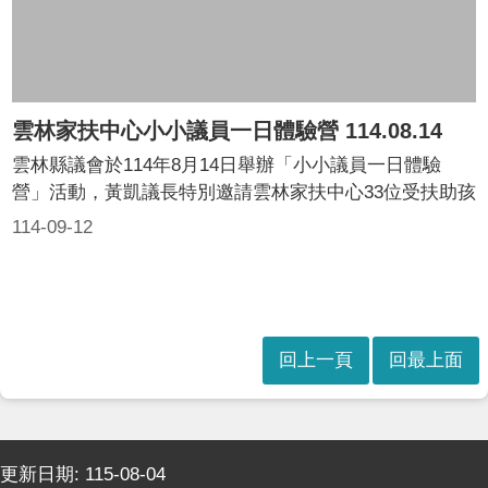
站
安
全
政
策
雲林家扶中心小小議員一日體驗營 114.08.14
雲林縣議會於114年8月14日舉辦「小小議員一日體驗
營」活動，黃凱議長特別邀請雲林家扶中心33位受扶助孩
童及家長與老師們來到議會，共同參與體驗活動。
114-09-12
回上一頁
回最上面
:::
更新日期:
115-08-04