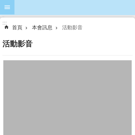
跳到主要內容區塊
:::
進
:::
:::
階
首頁
本會訊息
活動影音
搜
尋
活動影音
本
會
簡
介
本
會
議
員