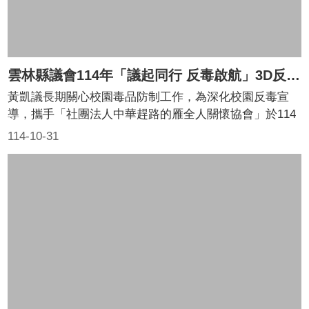
親
服
務
回
雲林縣議會114年「議起同行 反毒啟航」3D反毒電影車啟動記者會
首
黃凱議長期關心校園毒品防制工作，為深化校園反毒宣
頁
導，攜手「社團法人中華趕路的雁全人關懷協會」於114
年10月31日舉辦「114年3D反毒電影車啟動儀式記者
網
114-10-31
站
會」，宣告「3D反毒電影車」正式從議會出發，從11月
導
開始巡迴縣內20所國中進行反毒宣導作業。
覽
English
隱
私
權
及
網