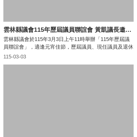
本
會
訊
息
雲林縣議會115年歷屆議員聯誼會 黃凱議長邀請張麗善縣長元宵節回娘家
議
雲林縣議會於115年3月3日上午11時舉辦「115年歷屆議
事
員聯誼會」，適逢元宵佳節，歷屆議員、現任議員及退休
資
同仁齊聚議會，共敘情誼。議長黃凱、副議長蔡咏鍀及議
訊
115-03-03
會楊斾熙秘書長一早即在議會大廳迎接各位貴賓「回娘
法
家」，寒暄問候，展現議會大家庭深厚的向心力。張麗善
規
縣長在黃凱議長邀請下，也率領縣府主管團隊一起回娘
專
家，與各位貴賓同歡。
區
表
單
下
載
鄉