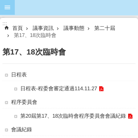
跳到主要內容區塊
:::
進
:::
:::
階
首頁
議事資訊
議事動態
第二十屆
搜
第17、18次臨時會
尋
第17、18次臨時會
本
日程表
會
簡
日程表-程委會審定通過114.11.27
介
程序委員會
本
會
第20屆第17、18次臨時會程序委員會會議紀錄
議
員
會議紀錄