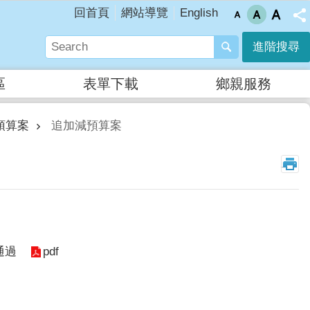
English
回首頁
網站導覽
進階搜尋
區
表單下載
鄉親服務
預算案
追加減預算案
_
pdf
通過