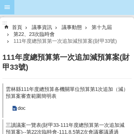
跳到主要內容區塊
:::
進
:::
:::
階
首頁
議事資訊
議事動態
第十九屆
搜
第22、23次臨時會
尋
111年度總預算第一次追加減預算案(財甲33號)
111年度總預算第一次追加減預算案(財
甲33號)
本
會
簡
雲林縣111年度總預算各機關單位預算第1次追加（減）
介
預算案審查範圍簡明表
本
doc
會
議
員
三讀議案一覽表(財甲33-111年度總預算第一次追加減
預算案)--第22次臨時會-111.8.5第2次會議審議通過