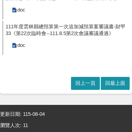
本
會
doc
訊
息
111年度雲林縣總預算第一次追加減預算案審議書-財甲
議
33《第22次臨時會--111.8.5第2次會議審議通過》
事
doc
資
訊
法
規
專
回上一頁
回最上面
區
表
單
:::
下
更新日期:
115-08-04
載
瀏覽人次:
11
鄉