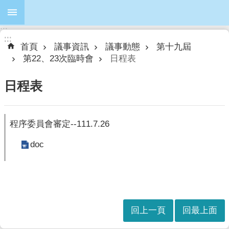
跳到主要內容區塊
:::
進
:::
:::
階
首頁
議事資訊
議事動態
第十九屆
搜
第22、23次臨時會
日程表
尋
日程表
本
程序委員會審定--111.7.26
會
簡
doc
介
本
會
議
員
回上一頁
回最上面