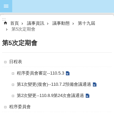
跳到主要內容區塊
:::
進
:::
:::
階
首頁
議事資訊
議事動態
第十九屆
搜
第5次定期會
尋
第5次定期會
本
日程表
會
簡
程序委員會審定--110.5.3
介
第1次變更(復會)--110.7.2預備會議通過
本
會
第2次變更--110.8.9第24次會議通過
議
員
程序委員會