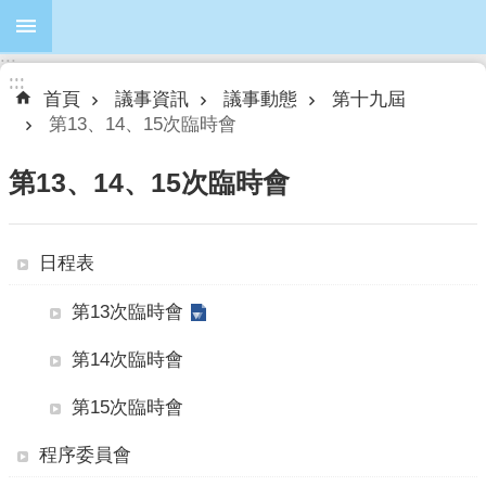
跳到主要內容區塊
:::
進
:::
:::
階
首頁
議事資訊
議事動態
第十九屆
搜
第13、14、15次臨時會
尋
第13、14、15次臨時會
本
日程表
會
簡
第13次臨時會
介
第14次臨時會
本
會
第15次臨時會
議
員
程序委員會