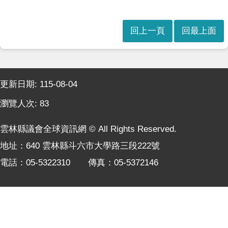
本
會
訊
回上一頁
回最上面
息
議
事
:::
資
更新日期:
115-08-04
訊
瀏覽人次:
83
法
規
雲林縣議會全球資訊網 © All Rights Reserved.
專
地址：640 雲林縣斗六市大學路三段222號
區
電話：05-5322310 傳真：05-5372146
表
單
下
載
鄉