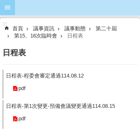
跳到主要內容區塊
:::
進
:::
:::
階
首頁
議事資訊
議事動態
第二十屆
搜
第15、16次臨時會
日程表
尋
日程表
本
日程表-程委會審定通過114.08.12
會
簡
pdf
介
日程表-第1次變更-預備會議變更通過114.08.15
本
會
pdf
議
員