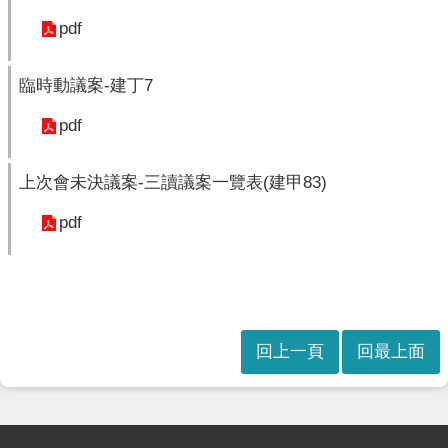
本
會
pdf
訊
息
臨時動議案-建丁7
議
pdf
事
資
訊
上次會未決議案-三讀議案一覽表(建甲83)
法
pdf
規
專
區
表
回上一頁
回最上面
單
下
載
:::
鄉