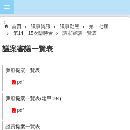
跳到主要內容區塊
:::
進
:::
:::
階
首頁
議事資訊
議事動態
第十七屆
搜
第14、15次臨時會
議案審議一覽表
尋
議案審議一覽表
本
縣府提案一覽表
會
簡
pdf
介
縣府提案一覽表(建甲194)
本
會
pdf
議
員
議員提案一覽表