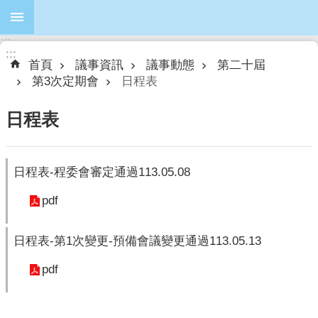
跳到主要內容區塊
:::
進
:::
:::
階
首頁
議事資訊
議事動態
第二十屆
搜
第3次定期會
日程表
尋
日程表
本
日程表-程委會審定通過113.05.08
會
簡
pdf
介
日程表-第1次變更-預備會議變更通過113.05.13
本
會
pdf
議
員