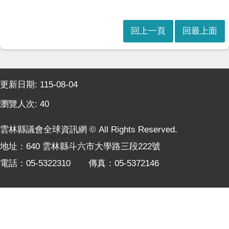
本
會
訊
回上一頁
回最上面
息
議
事
:::
資
更新日期:
115-08-04
訊
瀏覽人次:
40
法
規
雲林縣議會全球資訊網 © All Rights Reserved.
專
地址：640 雲林縣斗六市大學路三段222號
區
電話：05-5322310 傳真：05-5372146
表
單
下
載
鄉