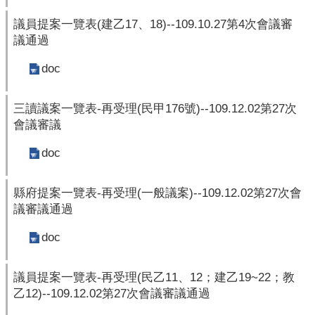
本
會
議員提案一覽表(建乙17、18)--109.10.27第4次會議審
訊
議通過
息
doc
議
事
三讀議案一覽表-再受理(民甲176號)--109.12.02第27次
資
會議審議
訊
doc
法
規
專
縣府提案一覽表-再受理(一般議案)--109.12.02第27次會
區
議審議通過
表
doc
單
下
議員提案一覽表-再受理(民乙11、12；建乙19~22；教
載
乙12)--109.12.02第27次會議審議通過
鄉