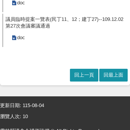
doc
親
服
務
議員臨時提案一覽表(民丁11、12；建丁27)--109.12.02
第27次會議審議通過
回
首
doc
頁
網
站
導
回上一頁
回最上面
覽
English
:::
隱
更新日期:
115-08-04
私
權
瀏覽人次:
10
及
網