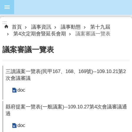
跳到主要內容區塊
:::
進
:::
:::
階
首頁
議事資訊
議事動態
第十九屆
搜
第4次定期會暨延長會期
議案審議一覽表
尋
議案審議一覽表
本
三讀議案一覽表(民甲167、168、169號)--109.10.21第2
會
次會議審議
簡
介
doc
本
縣府提案一覽表(一般議案)--109.10.27第4次會議審議通
會
過
議
員
doc