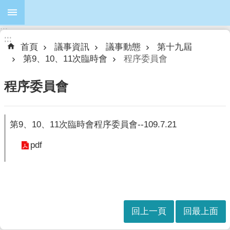
跳到主要內容區塊
:::
進
:::
:::
階
首頁
議事資訊
議事動態
第十九屆
搜
第9、10、11次臨時會
程序委員會
尋
程序委員會
本
第9、10、11次臨時會程序委員會--109.7.21
會
簡
pdf
介
本
會
議
員
回上一頁
回最上面