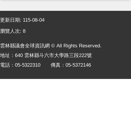
本
會
:::
訊
更新日期:
115-08-04
息
瀏覽人次:
8
議
事
雲林縣議會全球資訊網 © All Rights Reserved.
資
訊
地址：640 雲林縣斗六市大學路三段222號
法
電話：05-5322310 傳真：05-5372146
規
專
區
表
單
下
載
鄉