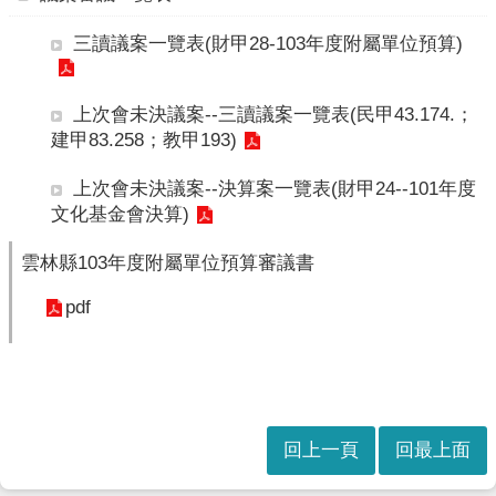
本
會
三讀議案一覽表(財甲28-103年度附屬單位預算)
訊
息
上次會未決議案--三讀議案一覽表(民甲43.174.；
議
建甲83.258；教甲193)
事
資
上次會未決議案--決算案一覽表(財甲24--101年度
訊
文化基金會決算)
法
雲林縣103年度附屬單位預算審議書
規
專
pdf
區
表
單
下
載
回上一頁
回最上面
鄉