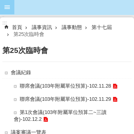
跳到主要內容區塊
:::
進
:::
:::
階
首頁
議事資訊
議事動態
第十七屆
搜
第25次臨時會
尋
第25次臨時會
本
會議紀錄
會
簡
聯席會議(103年附屬單位預算)-102.11.28
介
聯席會議(103年附屬單位預算)-102.11.29
本
會
第1次會議(103年附屬單位預算二~三讀
議
會)-102.12.2
員
議案審議一覽表