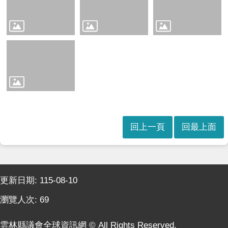
本
會
訊
息
議
事
資
訊
法
規
回上一頁
回最上面
專
區
表
:::
單
更新日期:
115-08-10
下
瀏覽人次:
69
載
鄉
雲林縣議會全球資訊網 © All Rights Reserved.