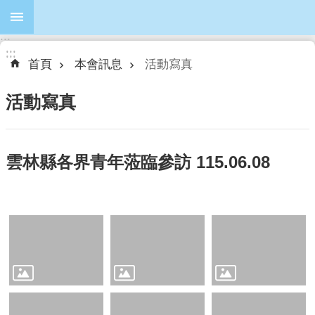
跳到主要內容區塊
:::
進
:::
:::
階
首頁
本會訊息
活動寫真
搜
尋
活動寫真
雲林縣各界青年蒞臨參訪 115.06.08
本
會
簡
介
本
會
議
員