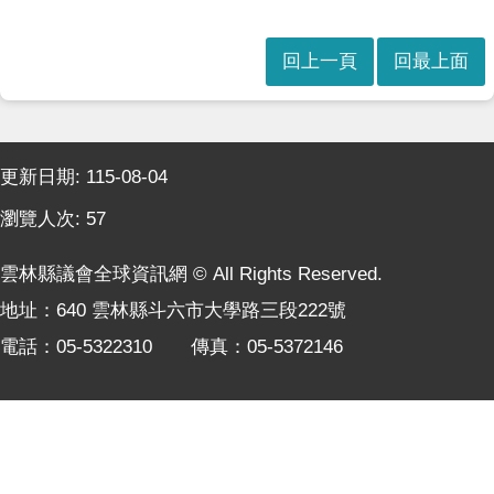
本
會
訊
回上一頁
回最上面
息
議
事
:::
資
更新日期:
115-08-04
訊
瀏覽人次:
57
法
規
雲林縣議會全球資訊網 © All Rights Reserved.
專
地址：640 雲林縣斗六市大學路三段222號
區
電話：05-5322310 傳真：05-5372146
表
單
下
載
鄉