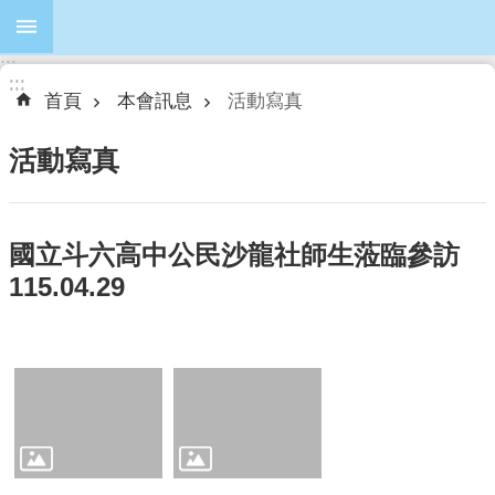
跳到主要內容區塊
:::
進
:::
:::
階
首頁
本會訊息
活動寫真
搜
尋
活動寫真
國立斗六高中公民沙龍社師生蒞臨參訪
本
會
115.04.29
簡
介
本
會
議
員