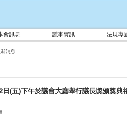
本會訊息
議事資訊
法規專
最新消息
月12日(五)下午於議會大廳舉行議長獎頒獎
組