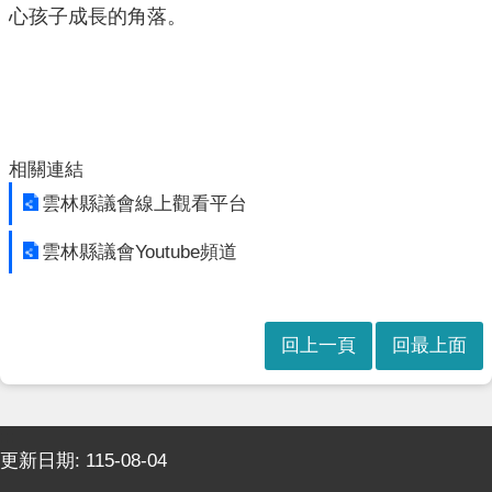
親
心孩子成長的角落。
服
務
回
首
頁
相關連結
雲林縣議會線上觀看平台
網
站
雲林縣議會Youtube頻道
導
覽
English
回上一頁
回最上面
隱
私
權
:::
及
更新日期:
115-08-04
網