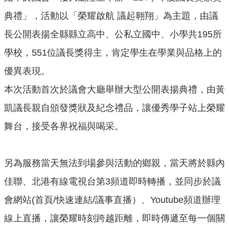
本
會
典禮」，活動以「榮耀啟航 議起翱翔」為主題，由議
訊
長公開表揚全縣縣立高中、公私立國中、小學共195所
息
學校，551位議長獎得主，肯定學生在學業與品格上的
議
事
優異表現。
資
本次活動首次於議會大廳舉辦大型公開表揚典禮，由黃
訊
凱議長親自頒發獎狀及紀念禮品，讓優秀學子站上榮耀
法
規
舞台，接受各界祝福與喝采。
專
區
另為服務當天無法到場參與活動的鄉親，當天將於縣內
表
單
佳聯、北港有線電視台第3頻道即時轉播，並同步於議
下
會網站(首頁/快速連結/議事直播）、Youtube頻道辦理
載
線上直播，讓榮耀時刻跨越距離，即時傳遞至每一個關
鄉