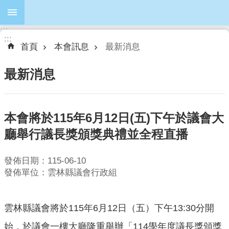
跳到主要內容區塊
:::
進
:::
:::
階
首頁
本會訊息
最新消息
搜
尋
最新消息
本會將於115年6月12日(五)下午於議會大
本
會
廳舉行議長獎頒獎典禮並全程直播
簡
介
發佈日期：115-06-10
發佈單位：雲林縣議會行政組
本
會
議
雲林縣議會將於115年6月12日（五）下午13:30分開
員
始，於議會一樓大廳隆重舉辦「114學年度議長獎頒獎