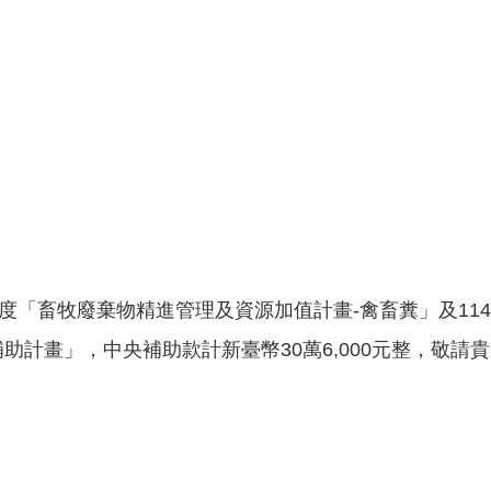
年度「畜牧廢棄物精進管理及資源加值計畫-禽畜糞」及1
助計畫」，中央補助款計新臺幣30萬6,000元整，敬請