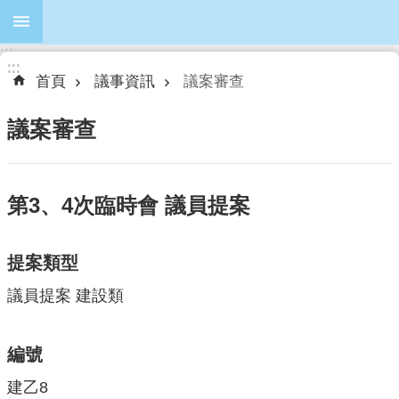
跳到主要內容區塊
:::
進
:::
:::
階
首頁
議事資訊
議案審查
搜
尋
議案審查
第3、4次臨時會 議員提案
本
會
簡
提案類型
介
議員提案 建設類
本
會
議
編號
員
建乙8