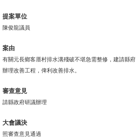
本
會
訊
提案單位
息
陳俊龍議員
議
事
案由
資
訊
有關元長鄉客厝村排水溝殘破不堪急需整修，建請縣府
法
辦理改善工程，俾利改善排水。
規
專
區
審查意見
表
請縣政府研議辦理
單
下
大會議決
載
照審查意見通過
鄉