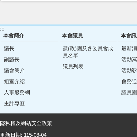
:::
本會簡介
本會議員
本會訊
議長
黨(政)團及各委員會成
最新消
員名單
副議長
活動寫
議員列表
議會簡介
活動影
組室介紹
會務通
人事服務網
議員園
主計專區
隱私權及網站安全政策
更新日期:
115-08-04