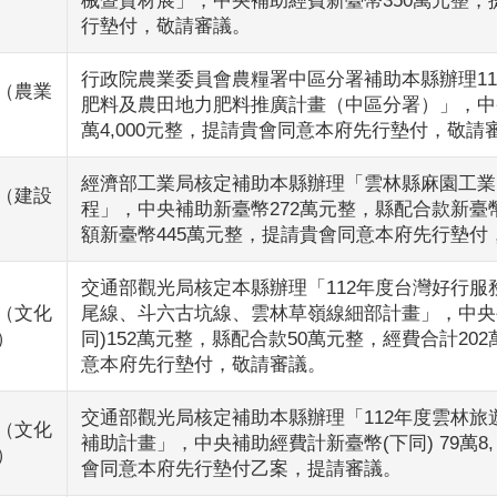
械暨資材展」，中央補助經費新臺幣350萬元整，
行墊付，敬請審議。
行政院農業委員會農糧署中區分署補助本縣辦理11
（農業
肥料及農田地力肥料推廣計畫（中區分署）」，中央
萬4,000元整，提請貴會同意本府先行墊付，敬請
經濟部工業局核定補助本縣辦理「雲林縣麻園工業
（建設
程」，中央補助新臺幣272萬元整，縣配合款新臺幣
額新臺幣445萬元整，提請貴會同意本府先行墊付
交通部觀光局核定本縣辦理「112年度台灣好行服
（文化
尾線、斗六古坑線、雲林草嶺線細部計畫」，中央
）
同)152萬元整，縣配合款50萬元整，經費合計20
意本府先行墊付，敬請審議。
交通部觀光局核定補助本縣辦理「112年度雲林旅
（文化
補助計畫」，中央補助經費計新臺幣(下同) 79萬8,
）
會同意本府先行墊付乙案，提請審議。