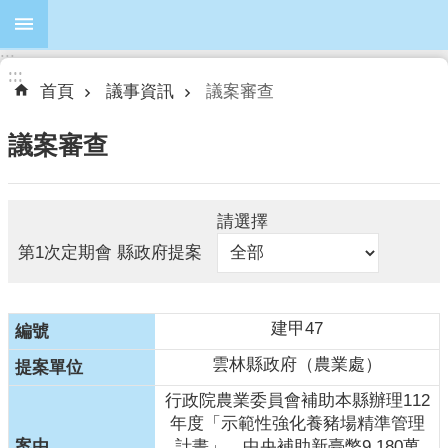
跳到主要內容區塊
:::
進
:::
:::
階
首頁
議事資訊
議案審查
搜
尋
議案審查
請選擇
本
第1次定期會 縣政府提案
會
簡
介
建甲47
本
會
雲林縣政府（農業處）
議
行政院農業委員會補助本縣辦理112
員
年度「示範性強化養豬場精準管理
計畫」，中央補助新臺幣9,180萬