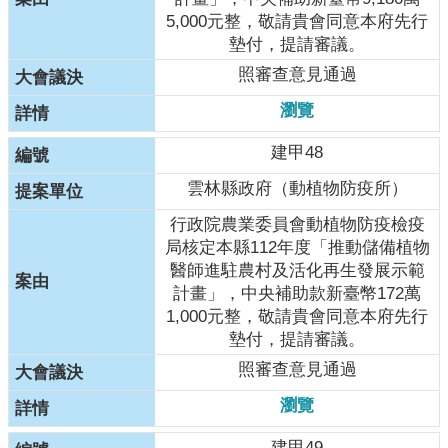
本
5,000元整，敬請貴會同意本府先行
會
墊付，提請審議。
訊
息
照審查意見通過
瀏覽
議
事
建甲48
資
訊
雲林縣政府（動植物防疫所）
法
行政院農業委員會動植物防疫檢疫
規
局核定本縣112年度「推動儲備植物
專
醫師進駐農村及活化再生發展示範
區
計畫」，中央補助款新臺幣172萬
1,000元整，敬請貴會同意本府先行
表
墊付，提請審議。
單
照審查意見通過
下
載
瀏覽
鄉
建甲49