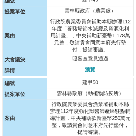
親
雲林縣政府（農業處）
服
務
行政院農業委員會補助本縣辦理112
年度「養豬場節水減廢及資源化利
回
用計畫」，中央補助新臺幣1,178萬
首
元整，敬請貴會同意本府先行墊
頁
付，提請審議。
網
照審查意見通過
站
瀏覽
導
覽
建甲50
English
雲林縣政府（動植物防疫所）
行政院農業委員會漁業署補助本縣
隱
辦理112年度強化獸醫師產區駐點輔
私
導計畫，中央補助款新臺幣250萬元
權
整，敬請貴會同意本府先行墊付，
及
提請審議。
網