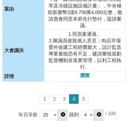
宰及冷鏈設施設備計畫」，中央補
助新臺幣2億9,756萬4,000元整，敬
請貴會同意本府先行墊付，提請審
議。
1.照原案通過。
2.陳議員俊龍個人意見：肉品市場
委外改建工程經費龐大，設計監造
專業量能恐有不足，建請審慎規劃
監督機制並落實管理，以利工程執
行。
瀏覽
1
2
3
4
5
/
100
每頁筆數
跳到